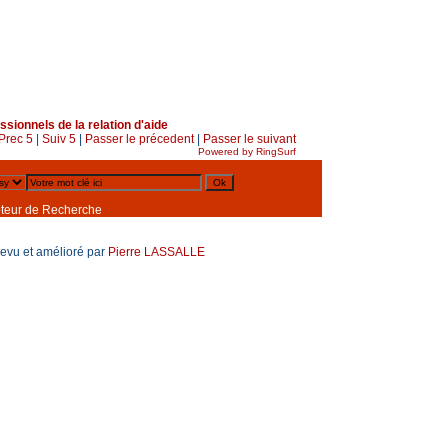
ssionnels de la relation d'aide
Prec 5
|
Suiv 5
|
Passer le précedent
|
Passer le suivant
Powered by RingSurf
teur de Recherche
revu et amélioré par
Pierre LASSALLE
nuaire des psychothérapeutes
|
Voir tout l'annuaire
hones, psychothérapeute, psychothérapeutes, psychothérapie,
é mentale, santé, mental, soins, groupe, développement, personnel,
ABRASSART
A.T.
Analyse
Art-Therapie