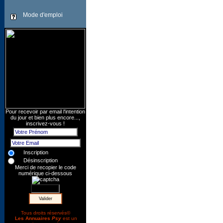
Mode d'emploi
Pour recevoir par email l'intention
du jour et bien plus encore...,
inscrivez-vous !
Inscription
Désinscription
Merci de recopier le code
numérique ci-dessous
Tous droits réservés©
Les Annuaires
Psy
est un