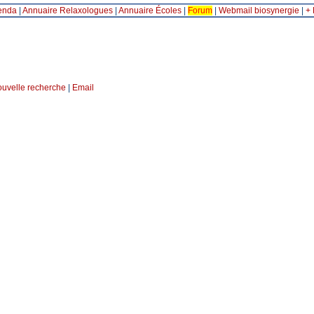
enda
|
Annuaire Relaxologues
|
Annuaire Écoles
|
Forum
|
Webmail biosynergie
|
+ 
ouvelle recherche
|
Email