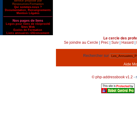
service proposé par
Ressources-Formation
Qui sommes-nous ?
Documentation, Renseignements
Mention Légales
Nos pages de liens
Logos pour liens de réciprocité
Sites Web
Ecoles de Formation
Liens annuaires référencement
Le cercle des profe
Se joindre au Cercle
|
Prec
|
Suiv
|
Hasard
|
Rechercher sur
Aide Mo
© php-addressbook v1.2
- 
Voir tout l'annuaire
|
Annuaire des psychothérapeutes
|
Annuaire Psy
|
An
liens vers des adresses de psychothérapeutes, annuaire de psychothérapeutes francop
gestalt, gestalt-thérapie, France, Belgique, conseil, conseils, couple, famille, aide, sant
thérapie, thérapies