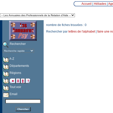
Accueil
|
Héliades
|
Ag
nombre de fiches trouvées : 0
Rechercher par
lettres de l'alphabet
|
faire une n
Rechercher
A-Z
Départements
Régions
Tout voir
Email